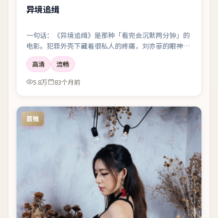
异境追缉
一句话：《异境追缉》是那种「看完会沉默两分钟」的
电影。犯罪外壳下藏着很私人的疼痛，刘亦菲的眼神戏
尤其要命。
高清
流畅
5.8万
83个月前
首推