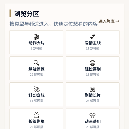
浏览分区
进入片库 →
按类型与频道进入，快速定位想看的内容
🎬
💕
动作大片
爱情主线
8
部可播
11
部可播
🔍
😄
悬疑惊悚
轻松喜剧
22
部可播
15
部可播
🚀
📖
科幻奇想
剧情长片
11
部可播
25
部可播
📺
🎌
长篇剧集
动画番组
29
部可播
28
部可播