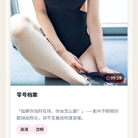
99:29
零号档案
「如果你当时在场，你会怎么做？」——影片不断把问
题抛给观众，却不急着给标准答案。
高清
流畅