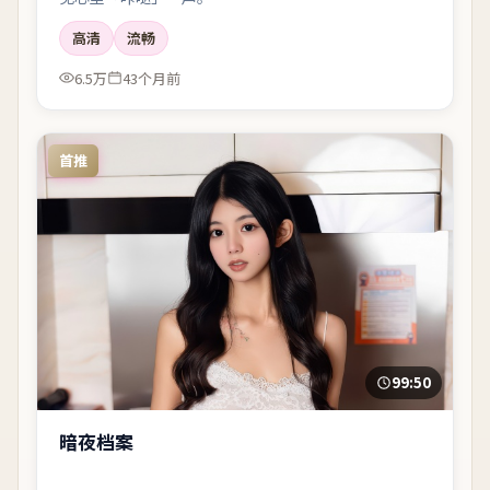
高清
流畅
6.5万
43个月前
首推
99:50
暗夜档案