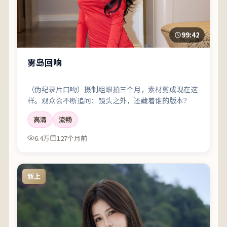
99:42
雾岛回响
（伪纪录片口吻）摄制组跟拍三个月，素材剪成现在这
样。观众会不断追问：镜头之外，还藏着谁的版本？
高清
流畅
6.4万
127个月前
新上