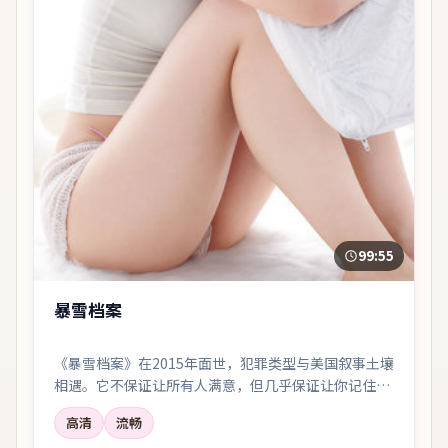
99:55
暴雪档案
《暴雪档案》在2015年面世，犯罪类型与美国叙事土壤
相遇。它不保证让所有人满意，但几乎保证让你记住一
两个镜头、一两句对白，以及散场后心里那点挥之不去
高清
流畅
的回声。