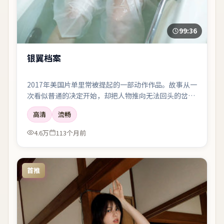
99:36
银翼档案
2017年美国片单里常被提起的一部动作作品。故事从一
次看似普通的决定开始，却把人物推向无法回头的岔
路；剪辑利落，情绪像潮水一样有涨有落。
高清
流畅
4.6万
113个月前
首推