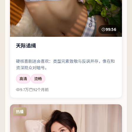
99:56
天际追缉
硬核喜剧迷会喜欢：类型元素致敬与反讽并存，像在和
资深观众对暗号。
高清
流畅
9.7万
92个月前
热播