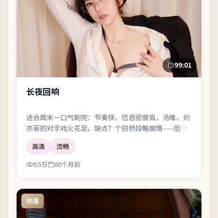
99:01
长夜回响
适合周末一口气刷完：节奏快、信息密度高，汤唯、刘
亦菲的对手戏火花足。缺点？个别桥段略煽情——但瑕
不掩瑜。
高清
流畅
9.5万
80个月前
热播