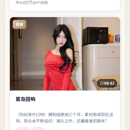
4.8万
20个月前
首推
99:42
雾岛回响
（伪纪录片口吻）摄制组跟拍三个月，素材剪成现在这
样。观众会不断追问：镜头之外，还藏着谁的版本？