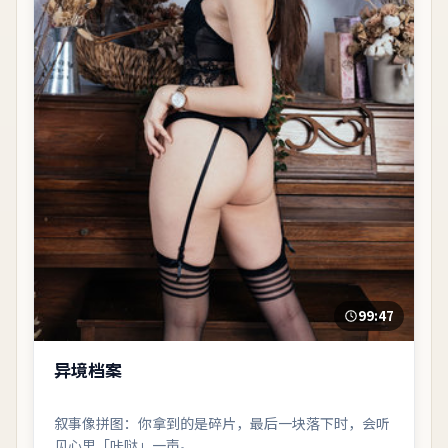
99:47
异境档案
叙事像拼图：你拿到的是碎片，最后一块落下时，会听
见心里「咔哒」一声。