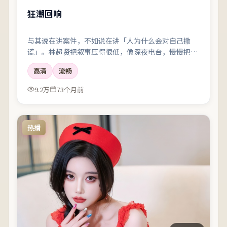
狂潮回响
与其说在讲案件，不如说在讲「人为什么会对自己撒
谎」。林超贤把叙事压得很低，像深夜电台，慢慢把听
众引进雾里。
高清
流畅
9.2万
73个月前
热播