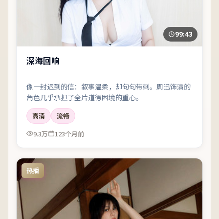
99:43
深海回响
像一封迟到的信：叙事温柔，却句句带刺。周迅饰演的
角色几乎承担了全片道德困境的重心。
高清
流畅
9.3万
123个月前
热播